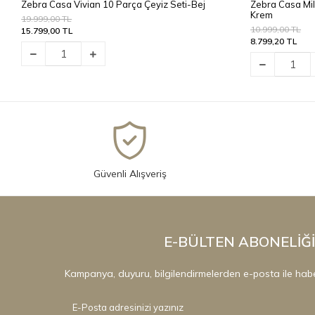
Zebra Casa Vivian 10 Parça Çeyiz Seti-Bej
Zebra Casa Mil
Krem
19.999,00 TL
10.999,00 TL
15.799,00 TL
8.799,20 TL
Güvenli Alışveriş
E-BÜLTEN ABONELİĞİ
Kampanya, duyuru, bilgilendirmelerden e-posta ile hab