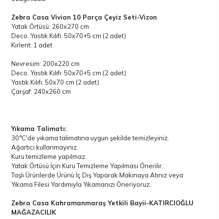
Zebra Casa Vivian 10 Parça Çeyiz Seti-Vizon
Yatak Örtüsü: 260x270 cm
Deco. Yastık Kılıfı: 50x70+5 cm (2 adet)
Kırlent: 1 adet
Nevresim: 200x220 cm
Deco. Yastık Kılıfı: 50x70+5 cm (2 adet)
Yastık Kılıfı: 50x70 cm (2 adet)
Çarşaf: 240x260 cm
Yıkama Talimatı:
30°C'de yıkama talimatına uygun şekilde temizleyiniz.
Ağartıcı kullanmayınız.
Kuru temizleme yapılmaz.
Yatak Örtüsü İçin Kuru Temizleme Yapılması Önerilir.
Taşlı Ürünlerde Ürünü İç Dış Yaparak Makinaya Atınız veya
Yıkama Filesi Yardımıyla Yıkamanızı Öneriyoruz.
Zebra Casa Kahramanmaraş Yetkili Bayii-KATIRCIOĞLU
MAĞAZACILIK