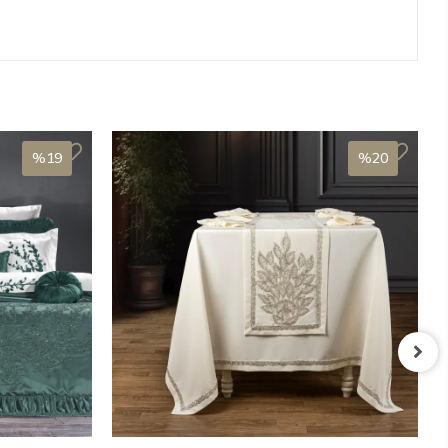
%19
%20