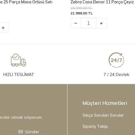
a 25 Parça Masa Örtüsü Set-
Zebra Casa Elenor 11 Parça Çeyiz S
26.999,00 TL
21.999,00 TL
HIZLI TESLİMAT
7 / 24 Destek
Müşteri Hizmetleri
Sıkça Sorulan Sorular
erdar olmak istiyorum.
Sipariş Takip
Gönder