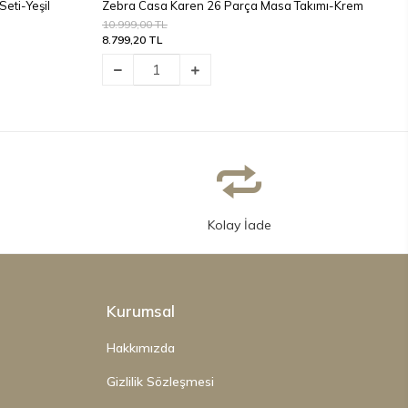
eti-Yeşil
Zebra Casa Karen 26 Parça Masa Takımı-Krem
Z
10.999,00 TL
7
8.799,20 TL
5
Kolay İade
Kurumsal
Hakkımızda
Gizlilik Sözleşmesi