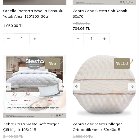
Othello Protecta Woolla Pamuklu
Zebra Casa Siesta Soft Yastık
Yatak Alezi 120*200+30cm
50x70
749,00 TL
4.050,00 TL
704,06 TL
%6
%100
Zebra Casa Siesta Soft Yorgan
Zebra Casa Visco Collogen
Çift Kişilik 195x215
Ortopedik Yastık 60x40x15
2.499,00 TL
1.999,00 TL