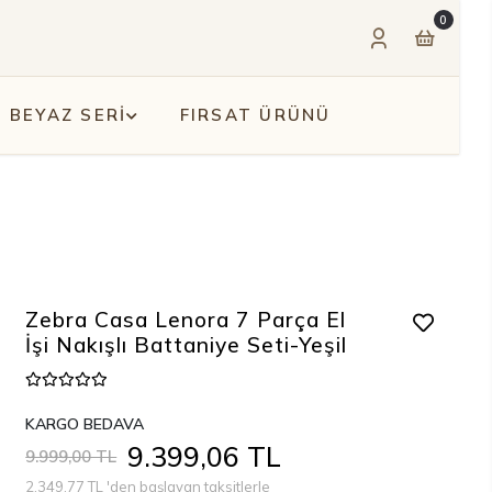
0
BEYAZ SERİ
FIRSAT ÜRÜNÜ
Zebra Casa Lenora 7 Parça El
İşi Nakışlı Battaniye Seti-Yeşil
KARGO BEDAVA
9.399,06 TL
9.999,00 TL
2.349,77 TL 'den başlayan taksitlerle