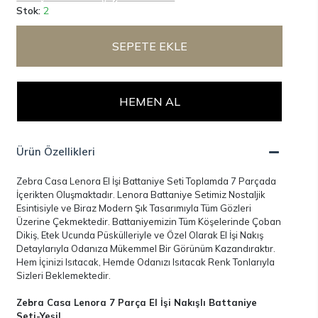
Stok:
2
SEPETE EKLE
HEMEN AL
Ürün Özellikleri
Zebra Casa Lenora El İşi Battaniye Seti Toplamda 7 Parçada
İçerikten Oluşmaktadır. Lenora Battaniye Setimiz Nostaljik
Esintisiyle ve Biraz Modern Şık Tasarımıyla Tüm Gözleri
Üzerine Çekmektedir. Battaniyemizin Tüm Köşelerinde Çoban
Dikiş, Etek Ucunda Püskülleriyle ve Özel Olarak El İşi Nakış
Detaylarıyla Odanıza Mükemmel Bir Görünüm Kazandıraktır.
Hem İçinizi Isıtacak, Hemde Odanızı Isıtacak Renk Tonlarıyla
Sizleri Beklemektedir.
Zebra Casa Lenora 7 Parça El İşi Nakışlı Battaniye
Seti-Yeşil