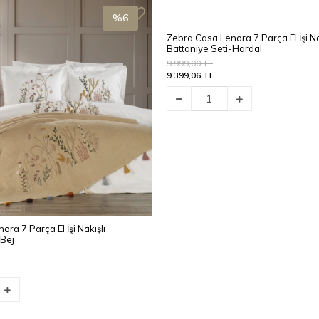
%6
Zebra Casa Lenora 7 Parça El İşi Na
Battaniye Seti-Hardal
9.999,00 TL
9.399,06 TL
ra 7 Parça El İşi Nakışlı
-Bej