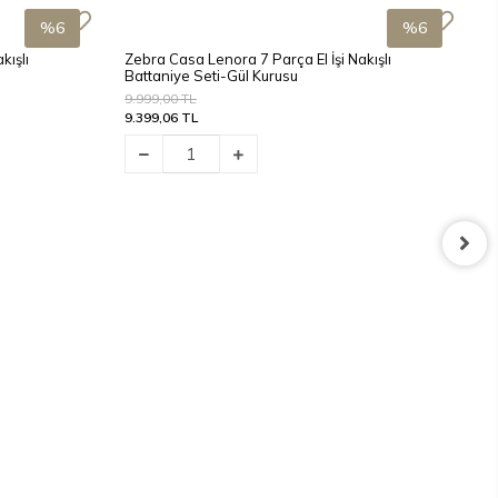
%6
%6
kışlı
Zebra Casa Lenora 7 Parça El İşi Nakışlı
Battaniye Seti-Gül Kurusu
9.999,00 TL
9.399,06 TL
Z
B
9
9