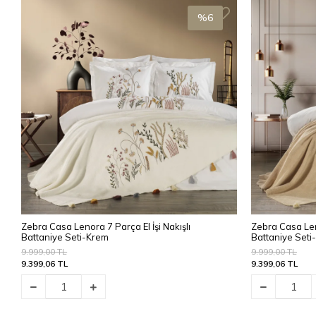
%6
Zebra Casa Lenora 7 Parça El İşi Nakışlı
Zebra Casa Leno
Battaniye Seti-Krem
Battaniye Seti
9.999,00 TL
9.999,00 TL
9.399,06 TL
9.399,06 TL