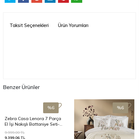
Taksit Seçenekleri
Ürün Yorumları
Benzer Ürünler
%6
%6
Zebra Casa Lenora 7 Parça
El İşi Nakışlı Battaniye Seti-
Yeşil
9.999,00 TL
9.399,06 TL