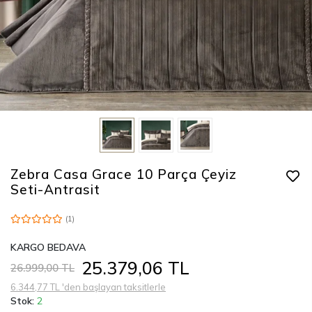
Zebra Casa Grace 10 Parça Çeyiz
Seti-Antrasit
(1)
KARGO BEDAVA
25.379,06 TL
26.999,00 TL
6.344,77 TL 'den başlayan taksitlerle
Stok:
2