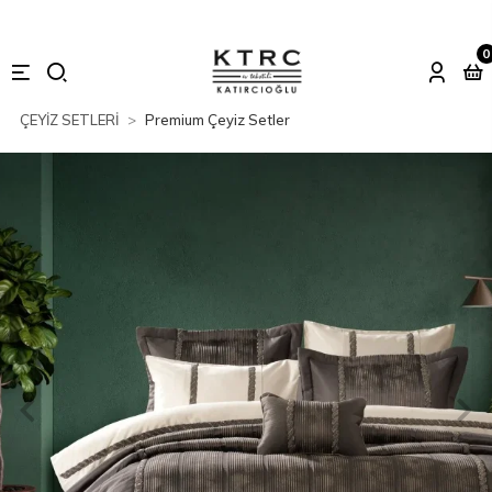
0
ÇEYİZ SETLERİ
Premium Çeyiz Setler