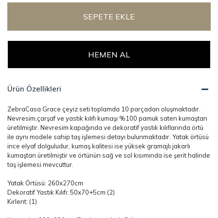
SEPETE EKLE
HEMEN AL
Ürün Özellikleri
ZebraCasa Grace çeyiz seti toplamda 10 parçadan oluşmaktadır.
Nevresim,çarşaf ve yastık kılıfı kumaşı %100 pamuk saten kumaştan
üretilmiştir. Nevresim kapağında ve dekoratif yastık kılıflarında örtü
ile aynı modele sahip taş işlemesi detayı bulunmaktadır. Yatak örtüsü
ince elyaf dolguludur, kumaş kalitesi ise yüksek gramajlı jakarlı
kumaştan üretilmiştir ve örtünün sağ ve sol kısımında ise şerit halinde
taş işlemesi mevcuttur.
Yatak Örtüsü: 260x270cm
Dekoratif Yastık Kılıfı: 50x70+5cm (2)
Kırlent: (1)