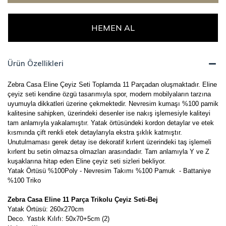
HEMEN AL
Ürün Özellikleri
Zebra Casa Eline Çeyiz Seti Toplamda 11 Parçadan oluşmaktadır. Eline
çeyiz seti kendine özgü tasarımıyla spor, modern mobilyaların tarzına
uyumuyla dikkatleri üzerine çekmektedir. Nevresim kumaşı %100 pamik
kalitesine sahipken, üzerindeki desenler ise nakış işlemesiyle kaliteyi
tam anlamıyla yakalamıştır. Yatak örtüsündeki kordon detaylar ve etek
kısmında çift renkli etek detaylarıyla ekstra şıklık katmıştır.
Unutulmaması gerek detay ise dekoratif kırlent üzerindeki taş işlemeli
kırlent bu setin olmazsa olmazları arasındadır. Tam anlamıyla Y ve Z
kuşaklarına hitap eden Eline çeyiz seti sizleri bekliyor.
Yatak Örtüsü %100Poly - Nevresim Takımı %100 Pamuk - Battaniye
%100 Triko
Zebra Casa Eline 11 Parça Trikolu Çeyiz Seti-Bej
Yatak Örtüsü: 260x270cm
Deco. Yastık Kılıfı: 50x70+5cm (2)