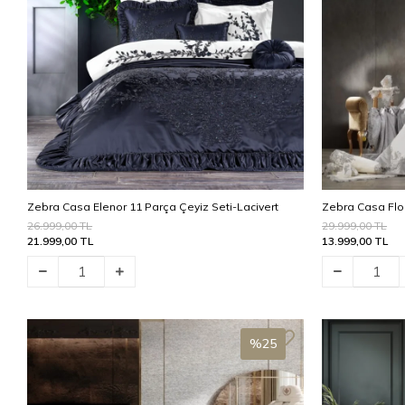
Zebra Casa Elenor 11 Parça Çeyiz Seti-Lacivert
Zebra Casa Flor
26.999,00 TL
29.999,00 TL
21.999,00 TL
13.999,00 TL
%25