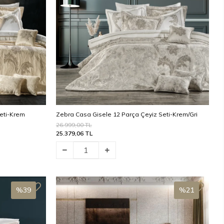
eti-Krem
Zebra Casa Gisele 12 Parça Çeyiz Seti-Krem/Gri
26.999,00 TL
25.379,06 TL
Stokta Yok
Stokta Yok
%39
%21