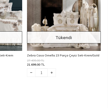
Tükendi
Seti-Krem
Zebra Casa Ornella 23 Parça Çeyiz Seti-Krem/Gold
27.499,00 TL
21.699,00 TL