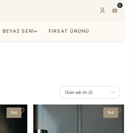
0
BEYAZ SERİ
FIRSAT ÜRÜNÜ
%6
%6