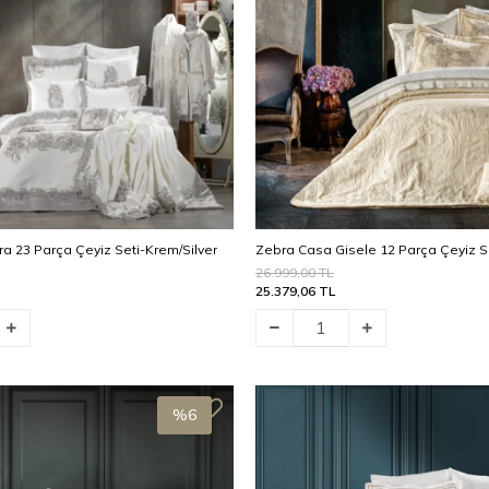
a 23 Parça Çeyiz Seti-Krem/Silver
Zebra Casa Gisele 12 Parça Çeyiz S
26.999,00 TL
25.379,06 TL
Stokta Yok
%6