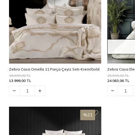
Zebra Casa Ornella 11 Parça Çeyiz Seti-Krem/Gold
Zebra Casa Ele
18.699,00 TL
25.599,00 TL
13.999,00 TL
24.063,06 TL
Stokta Yok
%21