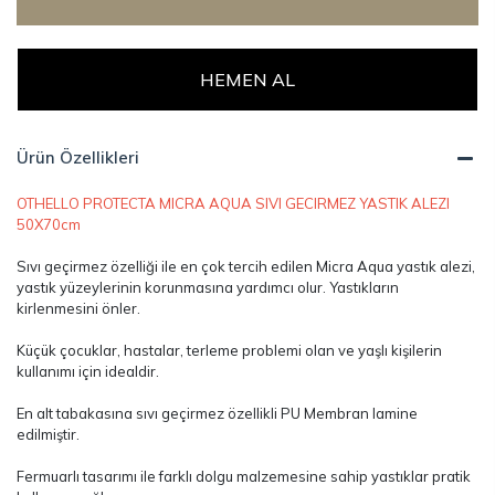
HEMEN AL
Ürün Özellikleri
OTHELLO PROTECTA MICRA AQUA SIVI GECIRMEZ YASTIK ALEZI
50X70cm
Sıvı geçirmez özelliği ile en çok tercih edilen Micra Aqua yastık alezi,
yastık yüzeylerinin korunmasına yardımcı olur. Yastıkların
kirlenmesini önler.
Küçük çocuklar, hastalar, terleme problemi olan ve yaşlı kişilerin
kullanımı için idealdir.
En alt tabakasına sıvı geçirmez özellikli PU Membran lamine
edilmiştir.
Fermuarlı tasarımı ile farklı dolgu malzemesine sahip yastıklar pratik