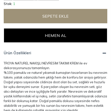
Stok:
1
SEPETE EKLE
HEMEN AL
Ürün Özellikleri
TROYA NATUREL NAKIŞLI NEVRESİM TAKIMI KREM ile ev
dekorasyonunuzu tamamlayın.
%100 pamuklu ve naturel yıkamalı kumaştan tasarlanan bu nevresim
takımı, yatak odanızda hem şıklığı hem de konforu bir araya getiriyor.
Doğal yapısı sayesinde cildinize dost olan bu set, sağlıklı ve huzurlu
bir uyku deneyimi sunar. 6 parçadan oluşan bu nevresim seti, göz
alıcı detayları ve ince işçiliğiyle fark yaratır. Nevresim ve dekoratif
yastık kılıflarındaki el işi nakış, setin zarafetini tamamlayarak odanıza
farklı bir dokunuş katar. Doğal pamuklu dokusu sayesinde nefes
alabilirlik ve yumuşak bir his sunan bu nevresim takımı, hem estetik
hem de kullanımda rahatlık arayanlar için idealdir.