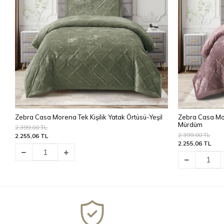
Zebra Casa Morena Tek Kişilik Yatak Örtüsü-Yeşil
Zebra Casa Mor
Mürdüm
2.399,00 TL
2.399,00 TL
2.255,06 TL
2.255,06 TL