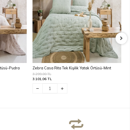
Örtüsü-Pudra
Zebra Casa Rita Tek Kişilik Yatak Örtüsü-Mint
Z
3.299,00 TL
3
3.101,06 TL
3