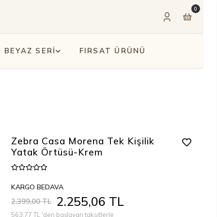
0
BEYAZ SERİ
FIRSAT ÜRÜNÜ
Zebra Casa Morena Tek Kişilik
Yatak Örtüsü-Krem
KARGO BEDAVA
2.255,06 TL
2.399,00 TL
563,77 TL 'den başlayan taksitlerle