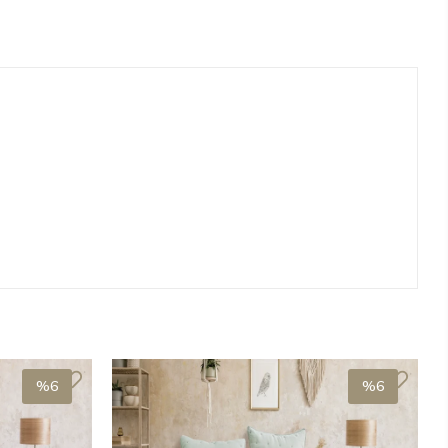
%6
%6