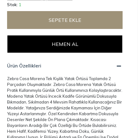
Stok:
1
SEPETE EKLE
HEMEN AL
Ürün Özellikleri
Zebra Casa Morena Tek Kişilik Yatak Örtüsü Toplamda 2
Parçadan Oluşmaktadır. Zebra Casa Morena Yatak Örtüsü
Pratik Kullanımıyla Günlük Örtü Kullanımınızı Kolaylaştıracaktır.
Modena Yatak Örtüsü İncecik Kadife Görünümlü Dokusuyla
Bıkmadan, Sıkılmadan 4 Mevsim Rahatlıkla Kullanacağınız Bir
Modeldir. Yatağınıza Serdiğinizde Kaymaması İçin Diğer
Yüzeyi Astarlanmıştır. Özel Kendinden Kabartma Dokusuyla
Desenler Net Şekilde Ön Plana Çıkmaktadır. Kısacası
Bayanların Aradığı Bir Çok Özelliği Bu Örtüde Bulabilirsiniz.
Hem Hafif, Kadifemsi Yüzey, Kabartma Doku, Günlük
Kullanıma Uygun, İç Bölümü Astarlı ve En Önemlisi İse Doğal