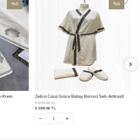
%6
%6
ti-Krem
Zebra Casa Grace Balayı Bornoz Seti-Antrasit
Z
5.499,00 TL
5
5.169,06 TL
5