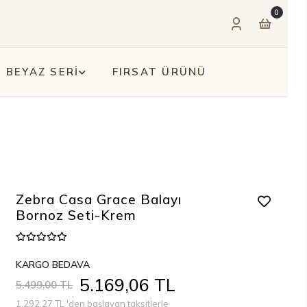
0
BEYAZ SERİ
FIRSAT ÜRÜNÜ
Zebra Casa Grace Balayı
Bornoz Seti-Krem
KARGO BEDAVA
5.169,06 TL
5.499,00 TL
1.292,27 TL 'den başlayan taksitlerle