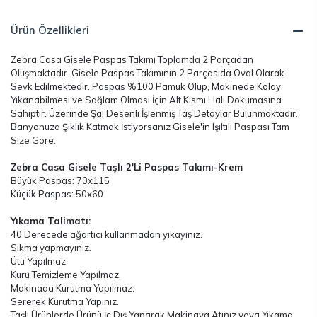
Ürün Özellikleri
Zebra Casa Gisele Paspas Takımı Toplamda 2 Parçadan
Oluşmaktadır. Gisele Paspas Takımının 2 Parçasıda Oval Olarak
Sevk Edilmektedir. Paspas %100 Pamuk Olup, Makinede Kolay
Yıkanabilmesi ve Sağlam Olması İçin Alt Kısmı Halı Dokumasına
Sahiptir. Üzerinde Şal Desenli İşlenmiş Taş Detaylar Bulunmaktadır.
Banyonuza Şıklık Katmak İstiyorsanız Gisele'in Işıltılı Paspası Tam
Size Göre.
Zebra Casa Gisele Taşlı 2'Li Paspas Takımı-Krem
Büyük Paspas: 70x115
Küçük Paspas: 50x60
Yıkama Talimatı:
40 Derecede ağartıcı kullanmadan yıkayınız.
Sıkma yapmayınız.
Ütü Yapılmaz
Kuru Temizleme Yapılmaz.
Makinada Kurutma Yapılmaz.
Sererek Kurutma Yapınız.
Taşlı Ürünlerde Ürünü İç Dış Yaparak Makinaya Atınız veya Yıkama