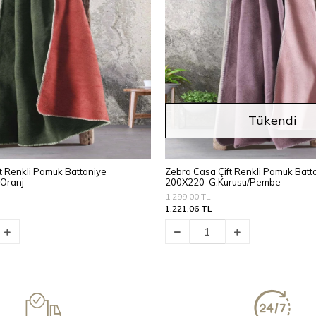
Tükendi
t Renkli Pamuk Battaniye
Zebra Casa Çift Renkli Pamuk Batt
/Oranj
200X220-G.Kurusu/Pembe
1.299,00 TL
1.221,06 TL