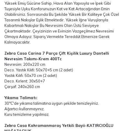
Yüksek Emiş Gücüne Sahip, Hava Alan Yapısıyla ve İpek Gibi
Tuşesiyle Uyku Konforunuzun Kat ve Kat Artacağından Emin
Olabilirsiniz. Sonrasında Bu Şekilde Yüksek Bir Kaliteye Çok Özel
Tasarımlı Nakışlar Eşlik Etmektedir. Yüksek İğne Vuruşlarıyla
Kabartmalı Nakışlar Bu Nevresimi Olan Üstü Seviyeye
Çıkartmaktadır. Çeyizinizin ve Evinizin Vazgeçilmez Nevresimi
Olmaya Adayız. Sipariş Vermekte Tereddüt Etmenize Gerek
Kalmayacaktır.
Zebra Casa Carina 7 Parça Çift Kişilik Luxury Dantelli
Nevresim Takımı-Krem 400Tc
Nevresim: 200x220 cm
Deco. Yastık Kılıfı: 50x70+5 cm (2 adet)
Yastık Kılıfı: 50x70 cm (2 adet)
Deco. Kırlent: 30x50+7
Çarşaf: 240x260 cm
Yıkama Talimatı:
30°C'de yıkama talimatına uygun şekilde temizleyiniz.
Ağartıcı kullanmayınız.
Kuru temizleme yapılmaz.
Zebra Casa Kahramanmaraş Yetkili Bayii-KATIRCIOĞLU
MAĞAZACILIK