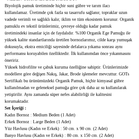
Biyolojik pamuk üretiminde hiçbir suni gübre ve tarım ilacı
kullanılamaz. Üretimde çok fazla su tasarrufu sağlanır, topraklar uzun
vadede verimli ve sağlıklı kalır, iklim ve tüm ekosistem korunur. Organik
pamuklu ev tekstil ürünlerimiz, çevreye olduğu kadar pamuk
üretimindeki insanlar için de faydalıdır. %100 Organik Ege Pamuğu ile
yüksek kalite standartlarında üretilen bornozlarımız, cilde karşı yumuşak
dokusuyla, ekstra emiciliği sayesinde defalarca yıkama sonrası aynı
performansı koruyabilen özelliktedir. İlk kullanımdan önce yıkanmasını
öneririz.
Yüksek hidrofilite ve çabuk kuruma özelliğine sahiptir. Ürünlerimizde
modellere göre değişen Nakış, Jakar, Brode işlemeler mevcuttur. GOTs
Sertifikalı bu ürünümüzdeki Organik Pamuk, hiçbir kimyasal gübre
kullanılmadan ve geleneksel pamuğa göre çok daha az su kullanılarak
yetiştirilir. Aynı zamanda süper nefes alabilirliği ile kalitesini
korumaktadır.
Set İçeriği :
Kadın Bornoz : Medium Beden (1 Adet)
Erkek Bornoz : Large Beden (1 Adet)
Yüz Havlusu (Kadın ve Erkek) : 50 cm. x 90 cm. (2 Adet)
Banyo Havlusu (Kadın ve Erkek) : 80 cm. x 150 cm. (2 Adet)