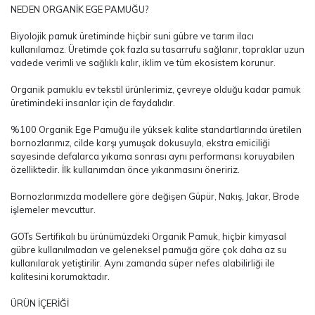
NEDEN ORGANİK EGE PAMUĞU?
Biyolojik pamuk üretiminde hiçbir suni gübre ve tarım ilacı
kullanılamaz. Üretimde çok fazla su tasarrufu sağlanır, topraklar uzun
vadede verimli ve sağlıklı kalır, iklim ve tüm ekosistem korunur.
Organik pamuklu ev tekstil ürünlerimiz, çevreye olduğu kadar pamuk
üretimindeki insanlar için de faydalıdır.
%100 Organik Ege Pamuğu ile yüksek kalite standartlarında üretilen
bornozlarımız, cilde karşı yumuşak dokusuyla, ekstra emiciliği
sayesinde defalarca yıkama sonrası aynı performansı koruyabilen
özelliktedir. İlk kullanımdan önce yıkanmasını öneririz.
Bornozlarımızda modellere göre değişen Güpür, Nakış, Jakar, Brode
işlemeler mevcuttur.
GOTs Sertifikalı bu ürünümüzdeki Organik Pamuk, hiçbir kimyasal
gübre kullanılmadan ve geleneksel pamuğa göre çok daha az su
kullanılarak yetiştirilir. Aynı zamanda süper nefes alabilirliği ile
kalitesini korumaktadır.
ÜRÜN İÇERİĞİ