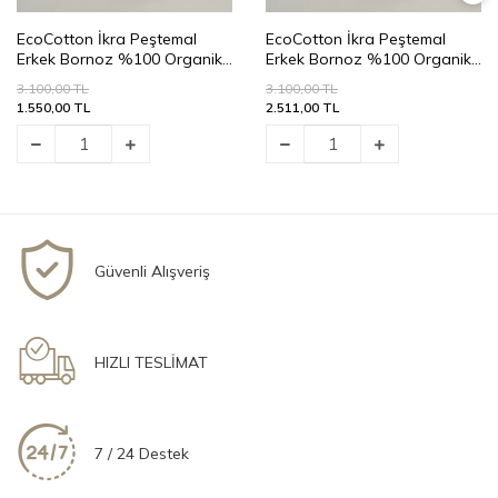
EcoCotton İkra Peştemal
EcoCotton İkra Peştemal
Erkek Bornoz %100 Organik
Erkek Bornoz %100 Organik
Pamuk Jakarlı-Gri/M
Pamuk Jakarlı-Gri/XLarge
3.100,00 TL
3.100,00 TL
1.550,00 TL
2.511,00 TL
Güvenli Alışveriş
HIZLI TESLİMAT
7 / 24 Destek