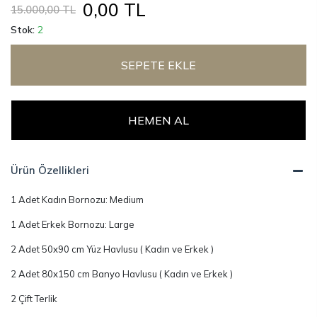
EcoCotton Derin 10 Parça %100
Organik Pamuk Aile Bornoz Seti-
Yeşil/Bej - Medium/Large
(1)
KARGO BEDAVA
0,00 TL
15.000,00 TL
Stok:
2
SEPETE EKLE
HEMEN AL