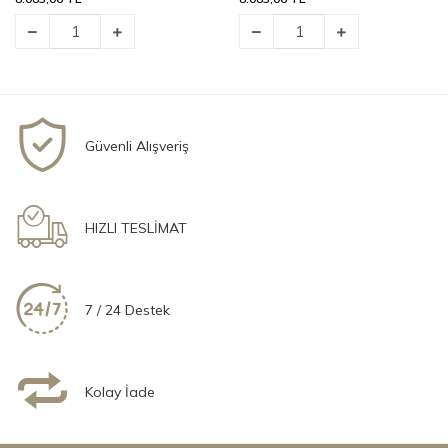
Zebra Casa Karen 6 Parça
Zebra Casa Gisele 6 Parça
%100 Pamuk Aile Bornoz
%100 Pamuk Aile Bornoz
Seti-Krem/Krem
Seti-Krem/Krem
8.599,00 TL
8.599,00 TL
8.083,06 TL
8.083,06 TL
Güvenli Alışveriş