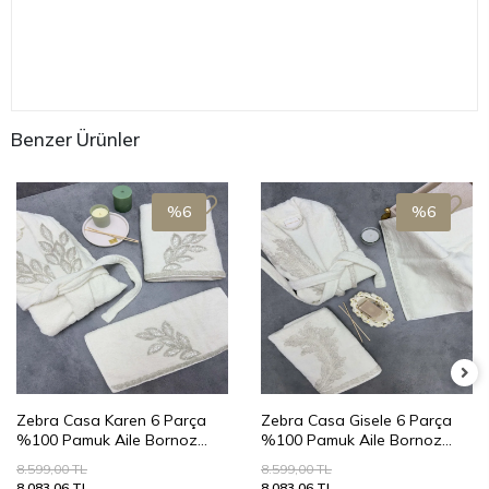
Hızlı Gönderi
Güvenli Alışveriş
İade ve Değişim
Taksit Seçenekleri
Ürün Yorumları
Benzer Ürünler
%6
%6