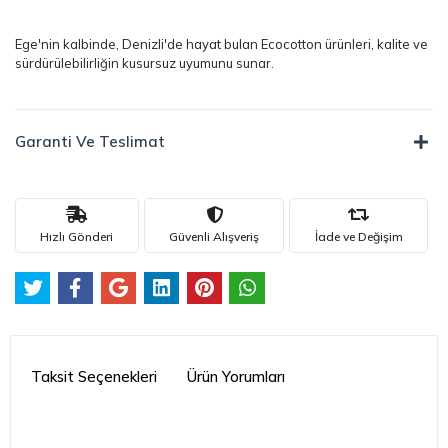
yıllarca sürecek bir konfor sağlıyor.
Derin Aile Bornoz Seti, doğallık ve zarafeti bir araya getirerek siz ve
eşiniz için yumuşak ve sağlıklı bir banyo keyfi sunar. Şık
nakış detaylarıyla tasarlanan bu set, sizler için ideal bir konfor ve
kalite sağlar.
___
Ege'nin kalbinde, Denizli'de hayat bulan Ecocotton ürünleri, kalite ve
sürdürülebilirliğin kusursuz uyumunu sunar.
Garanti Ve Teslimat