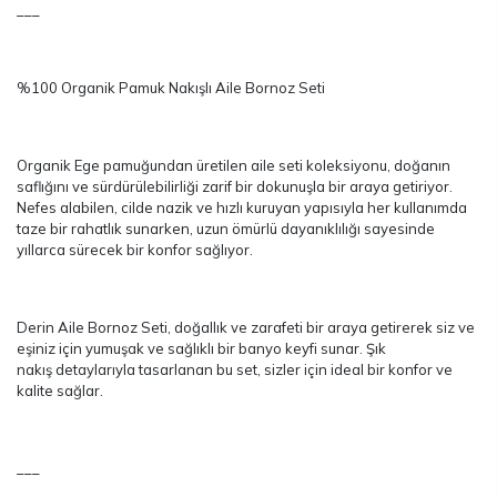
Ürün Özellikleri
1 Adet Kadın Bornozu: Medium
1 Adet Erkek Bornozu: Large
2 Adet 50x90 cm Yüz Havlusu ( Kadın ve Erkek )
2 Adet 80x150 cm Banyo Havlusu ( Kadın ve Erkek )
2 Çift Terlik
___
%100 Organik Pamuk Nakışlı Aile Bornoz Seti
Organik Ege pamuğundan üretilen aile seti koleksiyonu, doğanın
saflığını ve sürdürülebilirliği zarif bir dokunuşla bir araya getiriyor.
Nefes alabilen, cilde nazik ve hızlı kuruyan yapısıyla her kullanımda
taze bir rahatlık sunarken, uzun ömürlü dayanıklılığı sayesinde