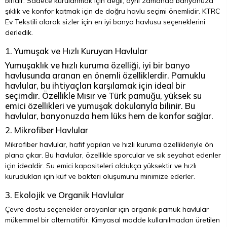
biridir. Sadece kurulanmak için değil, aynı zamanda banyonuza
şıklık ve konfor katmak için de doğru havlu seçimi önemlidir. KTRC
Ev Tekstili olarak sizler için en iyi banyo havlusu seçeneklerini
derledik.
1. Yumuşak ve Hızlı Kuruyan Havlular
Yumuşaklık ve hızlı kuruma özelliği, iyi bir banyo
havlusunda aranan en önemli özelliklerdir. Pamuklu
havlular, bu ihtiyaçları karşılamak için ideal bir
seçimdir. Özellikle Mısır ve Türk pamuğu, yüksek su
emici özellikleri ve yumuşak dokularıyla bilinir. Bu
havlular, banyonuzda hem lüks hem de konfor sağlar.
2. Mikrofiber Havlular
Mikrofiber havlular, hafif yapıları ve hızlı kuruma özellikleriyle ön
plana çıkar. Bu havlular, özellikle sporcular ve sık seyahat edenler
için idealdir. Su emici kapasiteleri oldukça yüksektir ve hızlı
kurudukları için küf ve bakteri oluşumunu minimize ederler.
3. Ekolojik ve Organik Havlular
Çevre dostu seçenekler arayanlar için organik pamuk havlular
mükemmel bir alternatiftir. Kimyasal madde kullanılmadan üretilen